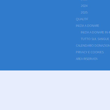
2024
2025
QUALITA'
INIZIA A DONARE
INIZIA A DONARE IN 4
TUTTO SUL SANGUE
CALENDARIO DONAZION
PRIVACY E COOKIES
AREA RISERVATA