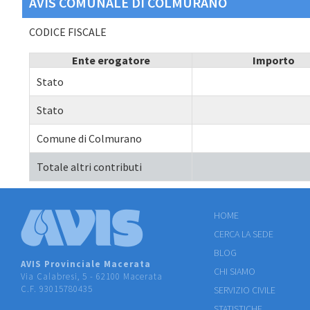
AVIS COMUNALE DI COLMURANO
CODICE FISCALE
Ente erogatore
Importo
Stato
Stato
Comune di Colmurano
Totale altri contributi
HOME
CERCA LA SEDE
BLOG
AVIS Provinciale Macerata
CHI SIAMO
Via Calabresi, 5 - 62100 Macerata
C.F. 93015780435
SERVIZIO CIVILE
STATISTICHE