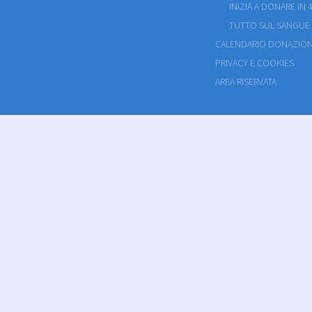
INIZIA A DONARE IN 4
TUTTO SUL SANGUE
CALENDARIO DONAZION
PRIVACY E COOKIES
AREA RISERVATA