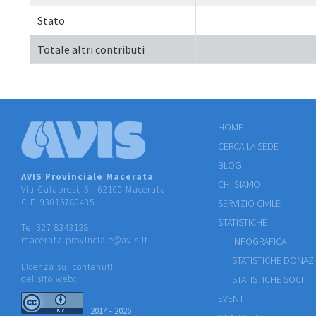
Stato
Totale altri contributi
HOME
CERCA LA SEDE
BLOG
AVIS Provinciale Macerata
CHI SIAMO
Via Calabresi, 5 - 62100 Macerata
C.F. 93015780435
SERVIZIO CIVILE
STATISTICHE
Tel 327 8343128
macerata.provinciale@avis.it
INFOGRAFICA
STATISTICHE DONAZ
Licenza sui contenuti
del sito web:
STATISTICHE SOCI
EVENTI
2014 - 2026