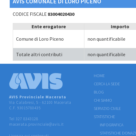
AVIS COMUNALE DI LORO PICENO
CODICE FISCALE
83004020430
Ente erogatore
Importo
Comune di Loro Piceno
non quantificabile
Totale altri contributi
non quantificabile
HOME
CERCA LA SEDE
BLOG
AVIS Provinciale Macerata
CHI SIAMO
Via Calabresi, 5 - 62100 Macerata
C.F. 93015780435
SERVIZIO CIVILE
STATISTICHE
Tel 327 8343128
macerata.provinciale@avis.it
INFOGRAFICA
STATISTICHE DONAZ
Licenza sui contenuti