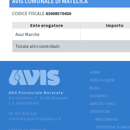
AVIS COMUNALE DI MATELICA
CODICE FISCALE
83008570430
Ente erogatore
Importo
Asur Marche
Totale altri contributi
HOME
CERCA LA SEDE
BLOG
AVIS Provinciale Macerata
CHI SIAMO
Via Calabresi, 5 - 62100 Macerata
C.F. 93015780435
SERVIZIO CIVILE
STATISTICHE
Tel 327 8343128
macerata.provinciale@avis.it
INFOGRAFICA
STATISTICHE DONAZ
Licenza sui contenuti