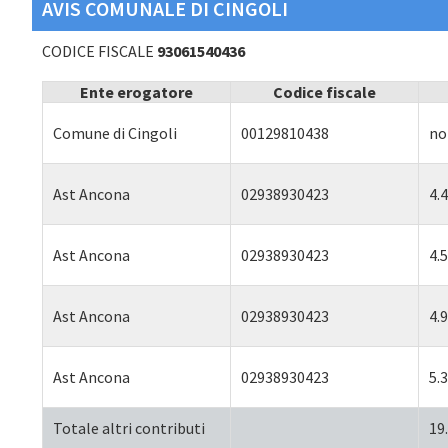
AVIS COMUNALE DI CINGOLI
CODICE FISCALE
93061540436
Ente erogatore
Codice fiscale
Comune di Cingoli
00129810438
no
Ast Ancona
02938930423
4.
Ast Ancona
02938930423
4.
Ast Ancona
02938930423
4.
Ast Ancona
02938930423
5.
Totale altri contributi
19