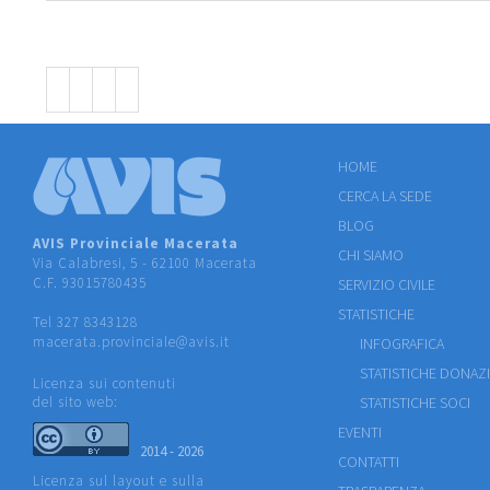
HOME
CERCA LA SEDE
BLOG
AVIS Provinciale Macerata
CHI SIAMO
Via Calabresi, 5 - 62100 Macerata
C.F. 93015780435
SERVIZIO CIVILE
STATISTICHE
Tel 327 8343128
macerata.provinciale@avis.it
INFOGRAFICA
STATISTICHE DONAZ
Licenza sui contenuti
del sito web:
STATISTICHE SOCI
EVENTI
2014 - 2026
CONTATTI
Licenza sul layout e sulla