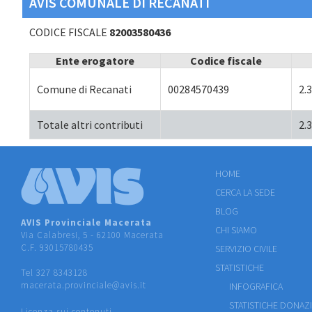
AVIS COMUNALE DI RECANATI
CODICE FISCALE
82003580436
Ente erogatore
Codice fiscale
Comune di Recanati
00284570439
2.
Totale altri contributi
2.
HOME
CERCA LA SEDE
BLOG
AVIS Provinciale Macerata
CHI SIAMO
Via Calabresi, 5 - 62100 Macerata
C.F. 93015780435
SERVIZIO CIVILE
STATISTICHE
Tel 327 8343128
macerata.provinciale@avis.it
INFOGRAFICA
STATISTICHE DONAZ
Licenza sui contenuti