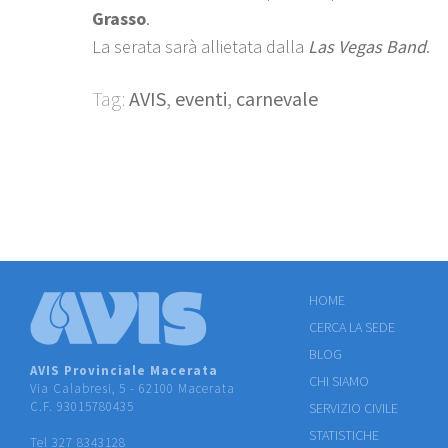
Grasso
.
La serata sarà allietata dalla
Las Vegas Band
.
Tag:
AVIS
,
eventi
,
carnevale
HOME
CERCA LA SEDE
BLOG
AVIS Provinciale Macerata
CHI SIAMO
Via Calabresi, 5 - 62100 Macerata
C.F. 93015780435
SERVIZIO CIVILE
STATISTICHE
Tel 327 8343128