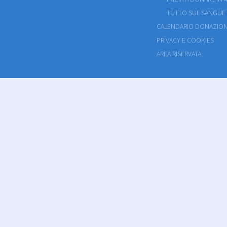
TUTTO SUL SANGUE
CALENDARIO DONAZION
PRIVACY E COOKIES
AREA RISERVATA