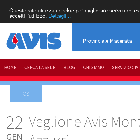
Questo sito utilizza i cookie per migliorare servizi ed e
accetti l'utilizzo.
Dettagli...
Provinciale Macerata
HOME
CERCA LA SEDE
BLOG
CHI SIAMO
SERVIZIO CIV
POST
22
Veglione Avis Mont
GEN