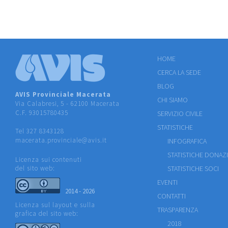
HOME
CERCA LA SEDE
BLOG
AVIS Provinciale Macerata
CHI SIAMO
Via Calabresi, 5 - 62100 Macerata
C.F. 93015780435
SERVIZIO CIVILE
STATISTICHE
Tel 327 8343128
macerata.provinciale@avis.it
INFOGRAFICA
STATISTICHE DONAZ
Licenza sui contenuti
del sito web:
STATISTICHE SOCI
EVENTI
2014 - 2026
CONTATTI
Licenza sul layout e sulla
TRASPARENZA
grafica del sito web:
2018