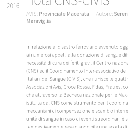
nota CNS-CIVIS
2016
AVIS:
Provinciale Macerata
Autore:
Seren
Maraviglia
In relazione al disastro ferroviario avvenuto oggi
ai numerosi appelli alla donazione di sangue diff
necessità di cura dei feriti gravi, il Centro nazio
(CNS) ed il Coordinamento Inter-associativo dei
Italiani del Sangue (CIVIS), che riunisce le quatt
Associazioni Avis, Croce Rossa, Fidas, Fratres, 
che attraverso la Bacheca nazionale per le Max
istituita dal CNS come strumento per il coordin
meccanismi di compensazione e scambio interre
unità di sangue in caso di eventi straordinari, è 
tempestivamente resa disponibile una scorta di 