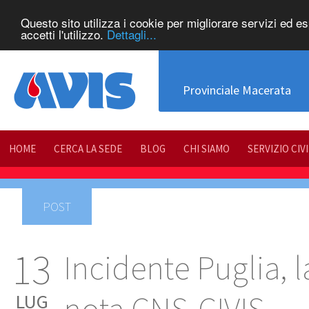
Questo sito utilizza i cookie per migliorare servizi ed e
accetti l'utilizzo.
Dettagli...
Provinciale Macerata
HOME
CERCA LA SEDE
BLOG
CHI SIAMO
SERVIZIO CIV
POST
13
Incidente Puglia, l
LUG