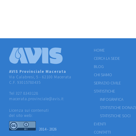
HOME
CERCA LA SEDE
BLOG
AVIS Provinciale Macerata
CHI SIAMO
Via Calabresi, 5 - 62100 Macerata
C.F. 93015780435
SERVIZIO CIVILE
STATISTICHE
Tel 327 8343128
macerata.provinciale@avis.it
INFOGRAFICA
STATISTICHE DONAZ
Licenza sui contenuti
del sito web:
STATISTICHE SOCI
EVENTI
2014 - 2026
CONTATTI