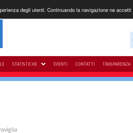
perienza degli utenti. Continuando la navigazione ne accetti l
ILE
STATISTICHE
EVENTI
CONTATTI
TRASPARENZA
aviglia