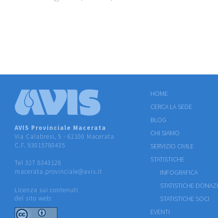
HOME
CERCA LA SEDE
BLOG
AVIS Provinciale Macerata
CHI SIAMO
Via Calabresi, 5 - 62100 Macerata
C.F. 93015780435
SERVIZIO CIVILE
STATISTICHE
Tel 327 8343128
macerata.provinciale@avis.it
INFOGRAFICA
STATISTICHE DONAZ
Licenza sui contenuti
del sito web:
STATISTICHE SOCI
EVENTI