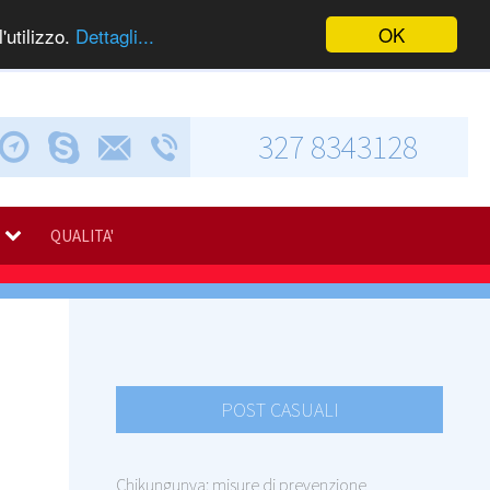
OK
'utilizzo.
Dettagli...
327 8343128
Chiama via Skype
Invia una e-mail
Via Calabresi, 5
QUALITA'
POST CASUALI
Chikungunya: misure di prevenzione