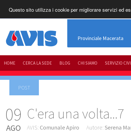
Questo sito utilizza i cookie per migliorare servizi ed es
Provinciale Macerata
HOME
CERCA LA SEDE
BLOG
CHI SIAMO
SERVIZIO CIV
POST
09
C'era una volta...7
AGO
AVIS:
Comunale Apiro
Autore:
Serena Mar