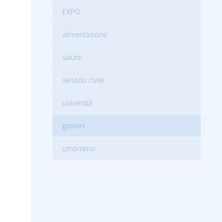
EXPO
alimentazione
salute
servizio civile
università
giovani
umorismo