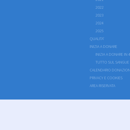
2022
2023
2024
2025
QUALITA'
INIZIA A DONARE
INIZIA A DONARE IN 4
TUTTO SUL SANGUE
CALENDARIO DONAZION
PRIVACY E COOKIES
AREA RISERVATA