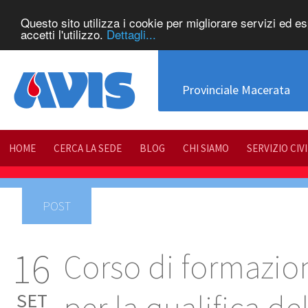
Questo sito utilizza i cookie per migliorare servizi ed e
accetti l'utilizzo.
Dettagli...
Provinciale Macerata
HOME
CERCA LA SEDE
BLOG
CHI SIAMO
SERVIZIO CIV
POST
16
Corso di formazio
SET