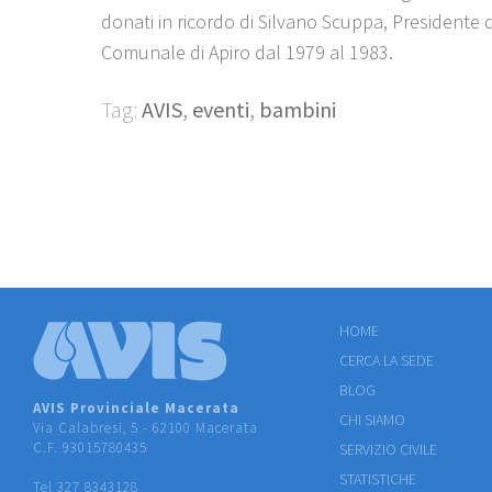
donati in ricordo di Silvano Scuppa, Presidente d
Comunale di Apiro dal 1979 al 1983.
Tag:
AVIS
,
eventi
,
bambini
HOME
CERCA LA SEDE
BLOG
AVIS Provinciale Macerata
CHI SIAMO
Via Calabresi, 5 - 62100 Macerata
C.F. 93015780435
SERVIZIO CIVILE
STATISTICHE
Tel 327 8343128