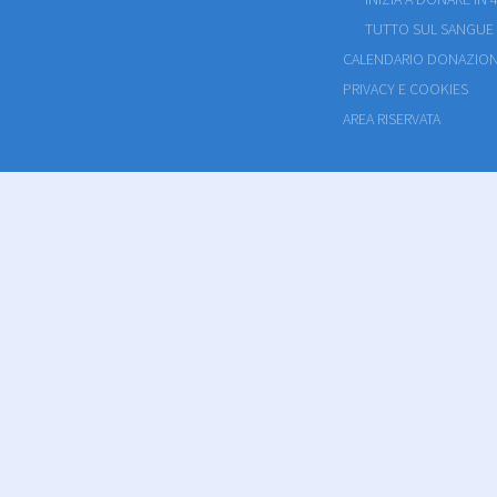
TUTTO SUL SANGUE
CALENDARIO DONAZION
PRIVACY E COOKIES
AREA RISERVATA