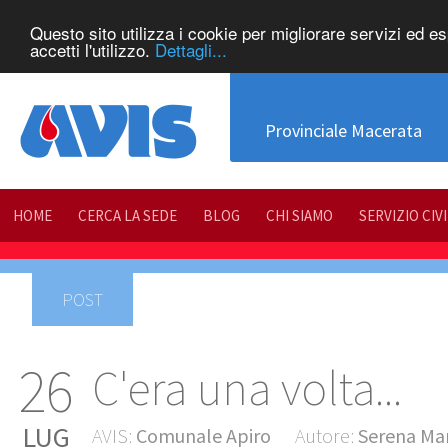
Questo sito utilizza i cookie per migliorare servizi ed e
accetti l'utilizzo.
Dettagli...
Provinciale Macerata
HOME
CERCA LA SEDE
BLOG
CHI SIAMO
SERVIZIO CIV
POST
26
C'era una volta...
LUG
AVIS:
Comunale Apiro
Autore:
Serena Mar