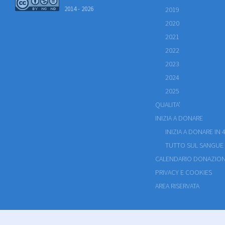
2014 - 2026
2019
2020
2021
2022
2023
2024
2025
QUALITA'
INIZIA A DONARE
INIZIA A DONARE IN 4
TUTTO SUL SANGUE
CALENDARIO DONAZION
PRIVACY E COOKIES
AREA RISERVATA