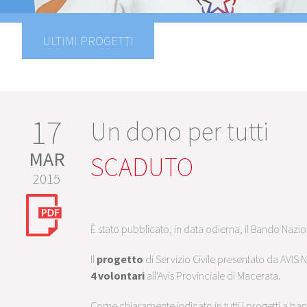
ULTIMI PROGETTI
17
Un dono per tutti
MAR
SCADUTO
2015
È stato pubblicato, in data odierna, il Bando Nazio
Il
progetto
di Servizio Civile presentato da AVIS
4 volontari
all'Avis Provinciale di Macerata.
Come chiaramente indicato in tutti i progetti a ban