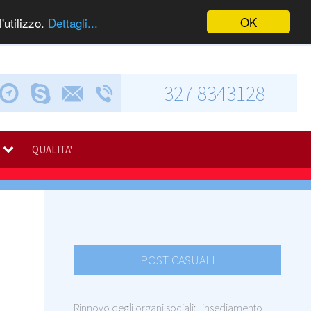
OK
'utilizzo.
Dettagli...
327 8343128
Chiama via Skype
Invia una e-mail
Via Calabresi, 5
QUALITA'
POST CASUALI
Rinnovo degli organi sociali: l'insediamento