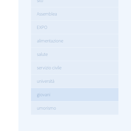
sito
Assemblea
EXPO
alimentazione
salute
servizio civile
università
giovani
umorismo