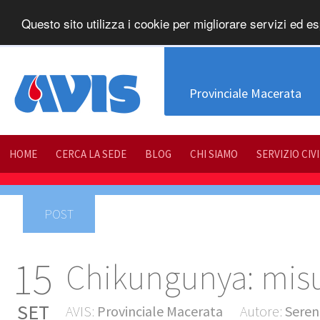
Questo sito utilizza i cookie per migliorare servizi ed es
Provinciale Macerata
HOME
CERCA LA SEDE
BLOG
CHI SIAMO
SERVIZIO CIV
POST
15
Chikungunya: misu
SET
AVIS:
Provinciale Macerata
Autore:
Seren