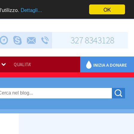
OK
'utilizzo.
Dettagli...
327 8343128
Chiama via Skype
Invia una e-mail
Via Calabresi, 5
QUALITA'
INIZIA A DONARE