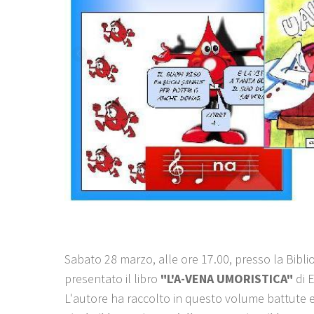
Sabato 28 marzo, alle ore 17.00, presso la Bibl
presentato il libro
"L'A-VENA UMORISTICA"
di 
L'autore ha raccolto in questo volume battute e te