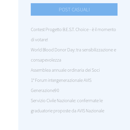
POST CASUALI
Contest Progetto B.E.S.T. Choice - è il momento
di votare!
World Blood Donor Day: tra sensibilizzazione e
consapevolezza
Assemblea annuale ordinaria dei Soci
1° Forum intergenerazionale AVIS
Generazione90
Servizio Civile Nazionale: confermate le
graduatorie proposte da AVIS Nazionale