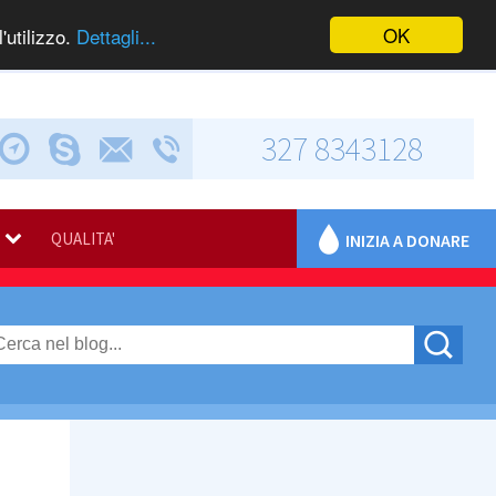
OK
'utilizzo.
Dettagli...
327 8343128
Chiama via Skype
Invia una e-mail
Via Calabresi, 5
QUALITA'
INIZIA A DONARE