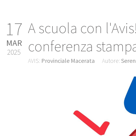
17
A scuola con l'Avis!
conferenza stamp
MAR
2025
AVIS:
Provinciale Macerata
Autore:
Seren