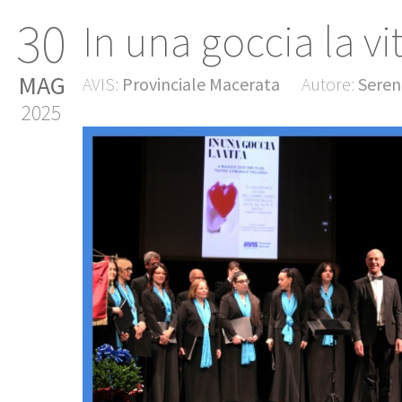
30
In una goccia la vi
MAG
AVIS:
Provinciale Macerata
Autore:
Seren
2025