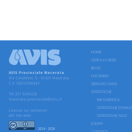
HOME
CERCA LA SEDE
BLOG
AVIS Provinciale Macerata
CHI SIAMO
Via Calabresi, 5 - 62100 Macerata
C.F. 93015780435
SERVIZIO CIVILE
STATISTICHE
Tel 327 8343128
macerata.provinciale@avis.it
INFOGRAFICA
STATISTICHE DONAZ
Licenza sui contenuti
del sito web:
STATISTICHE SOCI
EVENTI
2014 - 2026
CONTATTI