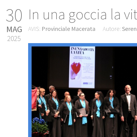
30
In una goccia la vi
MAG
AVIS:
Provinciale Macerata
Autore:
Seren
2025