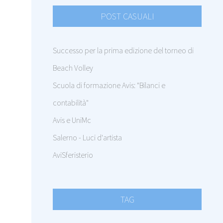
POST CASUALI
Successo per la prima edizione del torneo di
Beach Volley
Scuola di formazione Avis: "Bilanci e
contabilità"
Avis e UniMc
Salerno - Luci d'artista
AviSferisterio
TAG