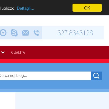
OK
'utilizzo.
Dettagli...
327 8343128
Chiama via Skype
Invia una e-mail
Via Calabresi, 5
QUALITA'