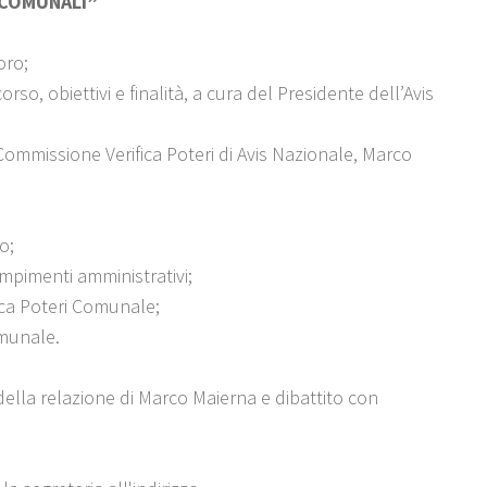
 COMUNALI”
oro;
, obiettivi e finalità, a cura del Presidente dell’Avis
issione Verifica Poteri di Avis Nazionale, Marco
o;
nti amministrativi;
oteri Comunale;
unale.
a relazione di Marco Maierna e dibattito con