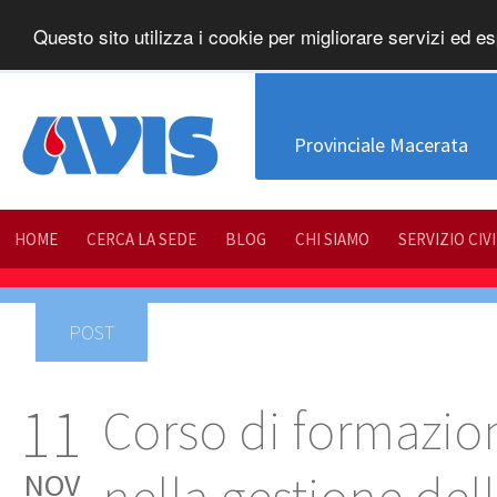
Questo sito utilizza i cookie per migliorare servizi ed es
Provinciale Macerata
HOME
CERCA LA SEDE
BLOG
CHI SIAMO
SERVIZIO CIV
POST
11
Corso di formazi
NOV