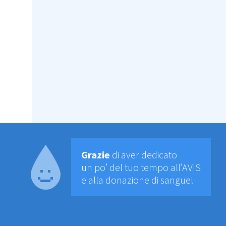
Grazie
di aver dedicato
un po’ del tuo tempo all’AVIS
e alla donazione di sangue!