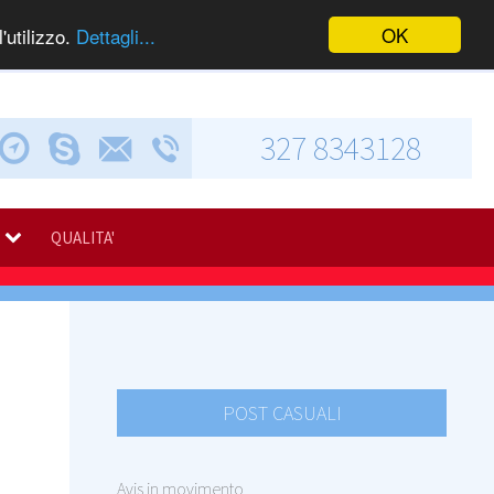
OK
'utilizzo.
Dettagli...
327 8343128
Chiama via Skype
Invia una e-mail
Via Calabresi, 5
QUALITA'
POST CASUALI
Avis in movimento