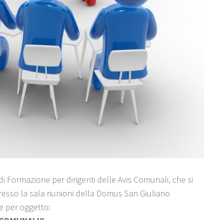
 di Formazione per dirigenti delle Avis Comunali, che si
esso la sala riunioni della Domus San Giuliano
te per oggetto: