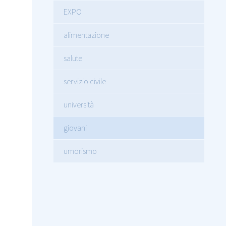
EXPO
alimentazione
salute
servizio civile
università
giovani
umorismo