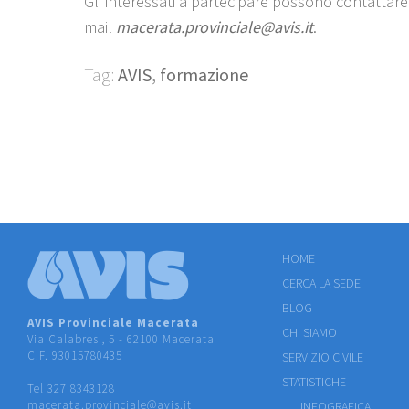
Gli interessati a partecipare possono contattare l
mail
macerata.provinciale@avis.it
.
Tag:
AVIS
,
formazione
HOME
CERCA LA SEDE
BLOG
AVIS Provinciale Macerata
CHI SIAMO
Via Calabresi, 5 - 62100 Macerata
C.F. 93015780435
SERVIZIO CIVILE
STATISTICHE
Tel 327 8343128
macerata.provinciale@avis.it
INFOGRAFICA