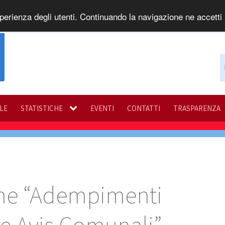
perienza degli utenti. Continuando la navigazione ne accetti l
ILE
STATISTICHE
EVENTI
CONTATTI
TRASPARENZA
one “Adempimenti